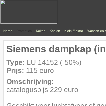
Home
Promoties
Koken
Koelen
Klein Elektro
Wassen en 
Siemens dampkap (in
Type:
LU 14152 (-50%)
Prijs:
115 euro
Omschrijving:
cataloguspijs 229 euro
Geschikt voor luchtafvoer of ge