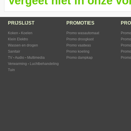
Vergeet niet in onze vol
PRIJSLIJST
PROMOTIES
PRO
Koken
-
Koelen
Promo wasautomaat
Promo
Klein Elektro
Promo droogkast
Promo
Wassen en drogen
Promo vaatwas
Promo 
Sanitair
Promo koeling
Promo
TV
-
Audio
-
Multimedia
Promo dampkap
Promo
Verwarming
-
Luchtbehandeling
Tuin